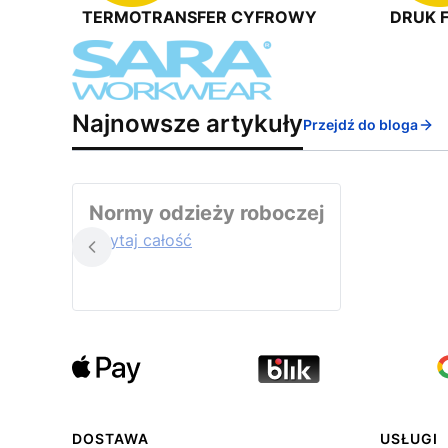
TERMOTRANSFER CYFROWY
DRUK 
Najnowsze artykuły
Przejdź do bloga
Normy odzieży roboczej
Czytaj całość
Linki w stopce
DOSTAWA
USŁUGI