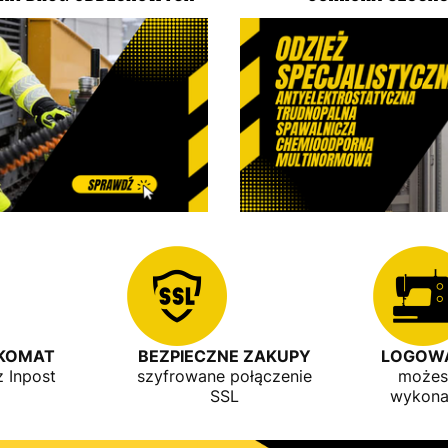
ZKOMAT
BEZPIECZNE ZAKUPY
LOGOWA
z Inpost
szyfrowane połączenie
możes
SSL
wykona