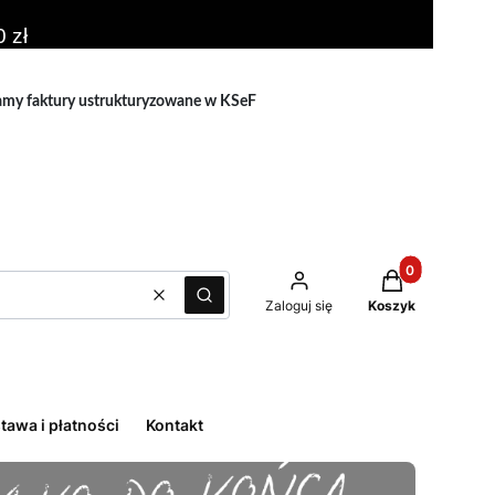
 zł
amy faktury ustrukturyzowane w KSeF
Produkty w kos
Zaloguj się
Koszyk
Wyczyść
Szukaj
tawa i płatności
Kontakt