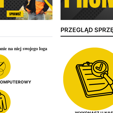
PRZEGLĄD SPRZ
ie na niej swojego loga
KOMPUTEROWY
WYKONASZ U NAS