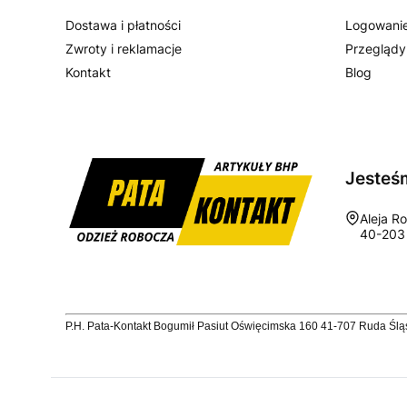
Dostawa i płatności
Logowanie
Zwroty i reklamacje
Przeglądy
Kontakt
Blog
Jesteś
Adres:
Aleja R
40-203
P.H. Pata-Kontakt Bogumił Pasiut Oświęcimska 160 41-707 Ruda Ś