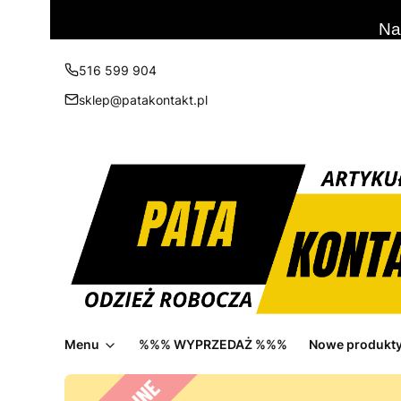
Na
516 599 904
sklep@patakontakt.pl
Menu
%%% WYPRZEDAŻ %%%
Nowe produkt