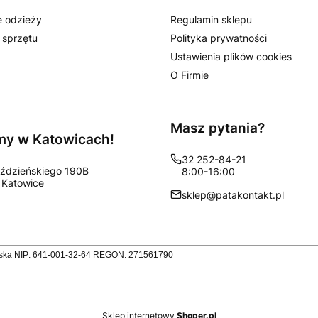
 odzieży
Regulamin sklepu
 sprzętu
Polityka prywatności
Ustawienia plików cookies
O Firmie
Masz pytania?
my w Katowicach!
32 252-84-21
oździeńskiego 190B
8:00-16:00
 Katowice
sklep@patakontakt.pl
ląska NIP: 641-001-32-64 REGON: 271561790
Sklep internetowy
Shoper.pl